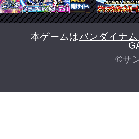
本ゲームは
バンダイナム
G
©サ