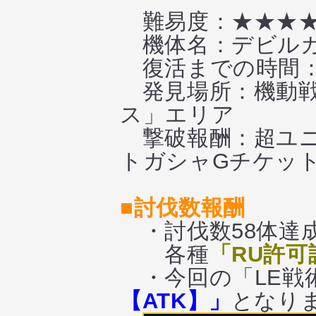
難易度：★★★
機体名：デビルガン
復活までの時間：
発見場所：機動戦
ス」エリア
撃破報酬：超ユニ
トガシャGチケット
■討伐数報酬
・討伐数58体達
各種
「RU許可
・今回の「LE戦
【ATK】」
となり