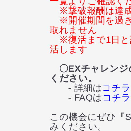
一覧よりご確認く
※撃破報酬は達
※開催期間を過
取れません
※復活まで1日と
活します
〇EXチャレンジ
ください。
- 詳細は
コチラ
- FAQは
コチ
この機会にぜひ『
みください。