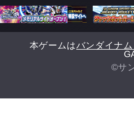
本ゲームは
バンダイナム
G
©サ