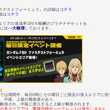
ステストフォーミュラ」の詳細は
コチラ
細は
コチラ
リアの達成率100％報酬のプラチナチケットを、
に比べ
大幅増
しております。
は
では期間中、毎日0時にその曜日ごと限定の潜入エリアに切
、中級、上級の難易度があり、
放され、中級に潜入すると上級が解放されます。
トの各エリアでは、撃破目標やシークレットは発生しません