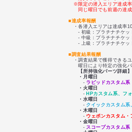
※限定の潜入エリア達成
同じ曜日でも前週の達
■達成率報酬
・各潜入エリアは達成率10
- 初級：プラチナチケッ
- 中級：プラチナチケット
- 上級：プラチナチケット
■調査結果報酬
・調査結果で獲得できるユ
曜日により特定の強化パー
【所持強化パーツ詳細
・月曜日
-
ラピッドカスタム系
・火曜日
-
HPカスタム系、フ
・水曜日
-
クイックカスタム系
・木曜日
-
ウェポンカスタム・
・金曜日
-
スコープカスタム系