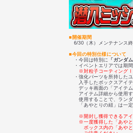
■開催期間
6/30（木）メンテナンス終
■今回の特別仕様について
・今回は特別に
「ガンダム
・イベントエリアでは期間
※対粒子コーティングⅠ
・強化パーツを所持したユ
入手したボックスアイテム
デッキ画面の「アイテム」
アイテム詳細から使用する
使用することで、ランダム
「あやとりの紐」は一定個
※開封し獲得できるアイ
※一度獲得した「あや
ボックス内の「あや