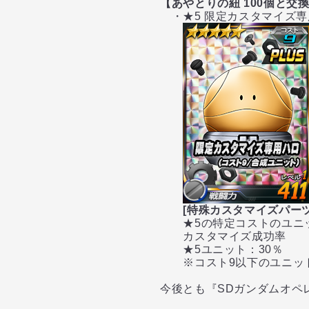
【あやとりの紐 100個と交
・★5 限定カスタマイズ専用
[特殊カスタマイズパーツ
★5の特定コストのユニッ
カスタマイズ成功率
★5ユニット：30％
※コスト9以下のユニット
今後とも『SDガンダムオペ