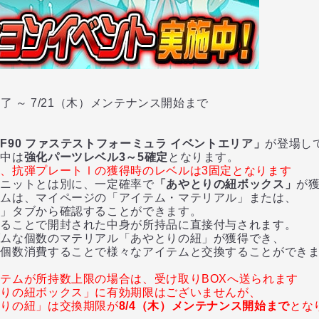
了 ～ 7/21（木）メンテナンス開始まで
F90 ファステストフォーミュラ イベントエリア」
が登場し
中は
強化パーツレベル3～5確定
となります。
、抗弾プレートⅠの獲得時のレベルは3固定となります
ニットとは別に、一定確率で
「あやとりの紐ボックス」
が
は、マイページの「アイテム・マテリアル」または、
タブから確認することができます。
ことで開封された中身が所持品に直接付与されます。
な個数のマテリアル「あやとりの紐」が獲得でき、
数消費することで様々なアイテムと交換することができま
テムが所持数上限の場合は、受け取りBOXへ送られます
とりの紐ボックス」に有効期限はございませんが、
とりの紐」は交換期限が
8/4（木）メンテナンス開始まで
とな