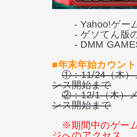
- Yahoo!ゲ
- ゲソてん版の
- DMM GAM
■年末年始カウン
①：11/24（木
ンス開始まで
②：12/1（木）
ンス開始まで
※期間中のゲー
ジへのアクセス、