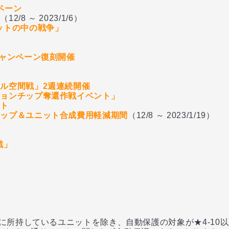
ペーン
ト
（12/8 ～ 2023/1/6）
ットの中の戦争」
キャンペーン復刻開催
ル空間戦」2週連続開催
ションチップ奪還作戦イベント」
ント
アップ＆ユニット合成費用軽減期間
（12/8 ～ 2023/1/19）
戦」
所持しているユニットを除き、自動保護の対象が★4-10