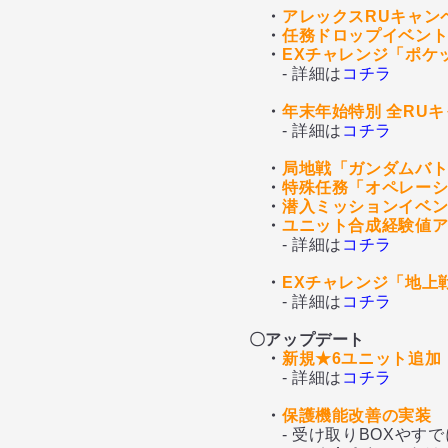
・
アレックスRUキャン
・
任務ドロップイベン
・
EXチャレンジ「ポケ
- 詳細は
コチラ
・
年末年始特別 全RU
- 詳細は
コチラ
・
局地戦「ガンダムバト
・
特殊任務「オペレー
・
潜入ミッションイベ
・
ユニット合成経験値
- 詳細は
コチラ
・
EXチャレンジ「地上
- 詳細は
コチラ
〇アップデート
・
新規★6ユニット追加
- 詳細は
コチラ
・
保護機能改善の実装
- 受け取りBOXやすでに