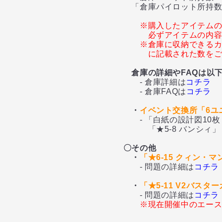
「倉庫パイロット所持数+
※購入したアイテム
必ずアイテムの内
※倉庫に収納できるカ
に記載された数を
倉庫の詳細やFAQは以
- 倉庫詳細は
コチラ
- 倉庫FAQは
コチラ
・
イベント交換所「6ユ
- 「白紙の設計図10枚＋
「★5-8 バンシィ」「★
〇その他
・
「★6-15 クィン・
- 問題の詳細は
コチラ
・
「★5-11 V2バス
- 問題の詳細は
コチラ
※現在開催中のエー