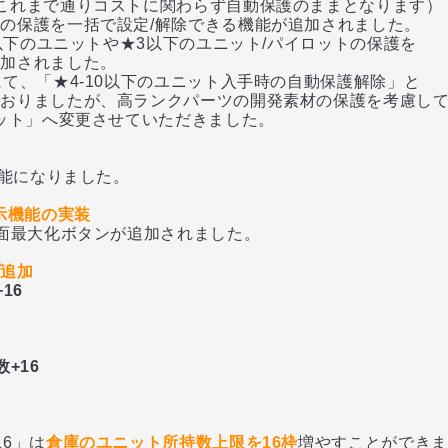
まで通りコストに関わらず自動保護のままとなります）
護を一括で設定/解除できる機能が追加されました。
下のユニットや★3以下のユニット/パイロットの保護を
されました。
「★4-10以下のユニット入手時の自動保護解除」と
ましたが、高ランクパーツの開発素材の保護を考慮し
ト」へ変更させていただきました。
能になりました。
表示機能の実装
最大化ボタンが追加されました。
プ追加
16
+16
6」は
倉庫のユニット所持数上限を16枠
増やすことができま