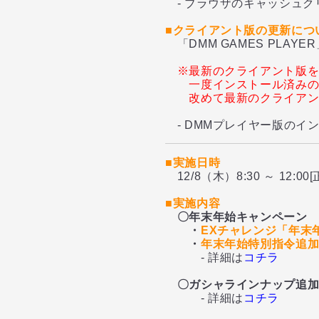
- ブラウザのキャッシュクリ
■クライアント版の更新につ
「DMM GAMES PLA
※最新のクライアント版
一度インストール済み
改めて最新のクライア
- DMMプレイヤー版のイ
■実施日時
12/8（木）8:30 ～ 12:00[
■実施内容
〇年末年始キャンペーン
・
EXチャレンジ「年末
・
年末年始特別指令追
- 詳細は
コチラ
〇ガシャラインナップ追
- 詳細は
コチラ