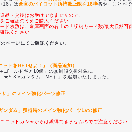
16」は
倉庫のパイロット所持数上限を16枠
増やすことがで
の返品・交換はお受けできませんので、
容をご確認のうえご購入ください
ード枚数は、倉庫画面の右上の「収納カード数/最大収納可
ご確認ください
下のページにてご確認ください。
ニットをGETせよ！」（商品追加）
ゴールドギア10個」の無制限交換対象に
5-8 Vガンダム（MS）」を追加いたしました。
マンサ」のメイン強化パーツ修正
ターガンダム」獲得時のメイン強化パーツLvの修正
スユニットガシャからは獲得できませんのでご注意ください