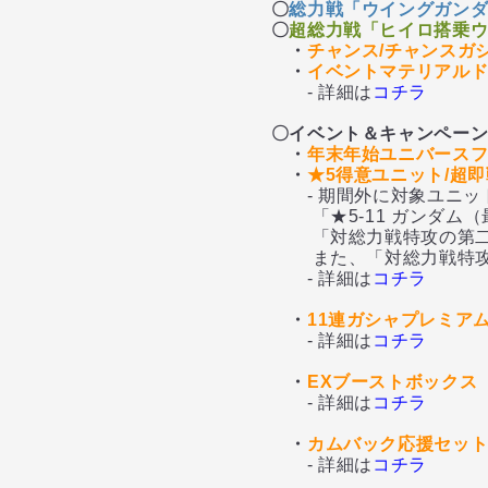
〇
総力戦「ウイングガンダ
〇
超総力戦「ヒイロ搭乗ウ
・
チャンス/チャンスガ
・
イベントマテリアル
- 詳細は
コチラ
〇イベント＆キャンペー
・
年末年始ユニバース
・
★5得意ユニット/超
- 期間外に対象ユニッ
「★5-11 ガンダム（
「対総力戦特攻の第二強
また、「対総力戦特攻の
- 詳細は
コチラ
・
11連ガシャプレミア
- 詳細は
コチラ
・
EXブーストボックス
- 詳細は
コチラ
・
カムバック応援セッ
- 詳細は
コチラ