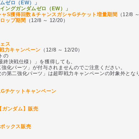
ムゼロ（EW）」
イングガンダムゼロ（EW）」
シャS獲得回数＆チャンスガシャGチケット増量期間
（12/8 ～
ドロップ期間
（12/8 ～ 12/20）
ン
フェス
即戦力キャンペーン
（12/8 ～ 12/20）
トの
最終決戦仕様）」を獲得しても、
化パーツ」が付与されませんのでご注意ください。
第二強化パーツ」は超即戦力キャンペーンの対象外とな
ムGチケットキャンペーン
【ガンダム】販売
トボックス販売