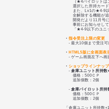
（★4パイロットはこれ
選択した所持カードの保
また、Lv1の★4-9以
全解除する機能が追加
開発だより11月号にて、
事前にお知らせしており
「★4-9以下のユニッ
・
指令受注上限の変更
- 最大10個まで受注可
・
HTML5版に全画面
- ゲーム画面左下へ画面
・
ショップラインナッ
-
倉庫ユニット所持数+
価格：500ＣＰ
追加個数：2個
-
倉庫パイロット所持数
価格：500ＣＰ
追加個数：2個
「倉庫ユニット所持数+1