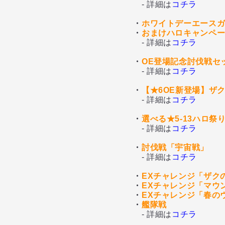
- 詳細は
コチラ
・
ホワイトデーエース
・
おまけハロキャンペー
- 詳細は
コチラ
・
OE登場記念討伐戦セ
- 詳細は
コチラ
・
【★6OE新登場】ザ
- 詳細は
コチラ
・
選べる★5-13ハロ
- 詳細は
コチラ
・
討伐戦「宇宙戦」
- 詳細は
コチラ
・
EXチャレンジ「ザク
・
EXチャレンジ「マウ
・
EXチャレンジ「春の
・
艦隊戦
- 詳細は
コチラ