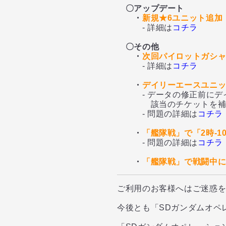
〇アップデート
・
新規★6ユニット追加
- 詳細は
コチラ
〇その他
・
次回パイロットガシ
- 詳細は
コチラ
・
デイリーエースユニッ
- データの修正前にデイ
該当のチケットを補填し
- 問題の詳細は
コチラ
・
「艦隊戦」で「2時-
- 問題の詳細は
コチラ
・
「艦隊戦」で戦闘中
ご利用のお客様へはご迷惑
今後とも「SDガンダムオペ