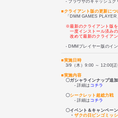
- ブラウザのキャッシュクリ
■クライアント版の更新につ
「DMM GAMES PLA
※最新のクライアント版
一度インストール済み
改めて最新のクライア
- DMMプレイヤー版のイ
■実施日時
3/9（木）9:00 ～ 12:00[正
■実施内容
〇ガシャラインナップ追
- 詳細は
コチラ
〇
シークレット超総力戦
- 詳細は
コチラ
〇イベント＆キャンペー
・
ザクの日ビンゴミッ