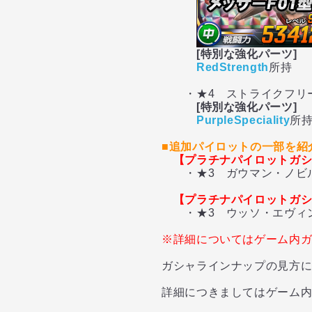
[特別な強化パーツ]
RedStrength
所持
・★4 ストライクフリー
[特別な強化パーツ]
PurpleSpeciality
所
■追加パイロットの一部を紹
【プラチナパイロットガ
・★3 ガウマン・ノビル
【プラチナパイロットガ
・★3 ウッソ・エヴィン
※詳細についてはゲーム内
ガシャラインナップの見方
詳細につきましてはゲーム