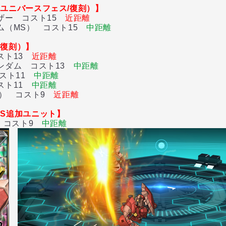
ユニバースフェス/復刻）】
ザー コスト15
近距離
（MS） コスト15
中距離
（復刻）】
スト13
近距離
ンダム コスト13
中距離
スト11
中距離
スト11
中距離
） コスト9
近距離
S追加ユニット】
 コスト9
中距離