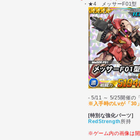
・★4 メッサーF01型
- 5/11 ～ 5/25開
※入手時のLvが「3
[特別な強化パーツ]
RedStrength
所持
※ゲーム内の画像は