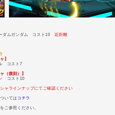
ダムガンダム コスト10
近距離
持
介
シャ】
 コスト7
シャ（復刻）】
 コスト10
ガシャラインナップにてご確認ください
については
コチラ
内をご参照ください。