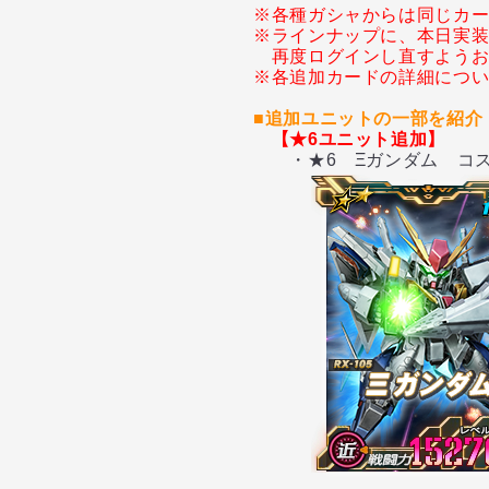
※各種ガシャからは同じカ
※ラインナップに、本日実
再度ログインし直すよう
※各追加カードの詳細につ
■追加ユニットの一部を紹介
【★6ユニット追加】
・★6 Ξガンダム コ