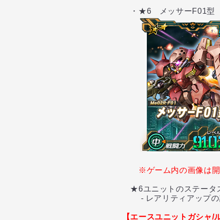
・★6 メッサーF01型
※ゲーム内の画像は
★6ユニットのステータス
- レアリティアップの
【エースユニットガシャ/