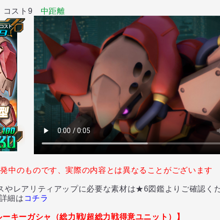
 コスト9
中距離
開発中のものです、実際の内容とは異なることがございます
やレアリティアップに必要な素材は★6図鑑よりご確認く
詳細は
コチラ
ルーキーガシャ（総力戦/超総力戦得意ユニット）】