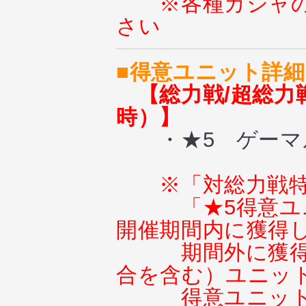
※各種ガシャ
さい
■得意ユニット詳細（7
【総力戦/超総力
時）】
・★5 ゲーマ
※「対総力戦
「★5得意ユニ
開催期間内に獲得
期間外に獲
合を含む）ユニッ
得意ユニッ