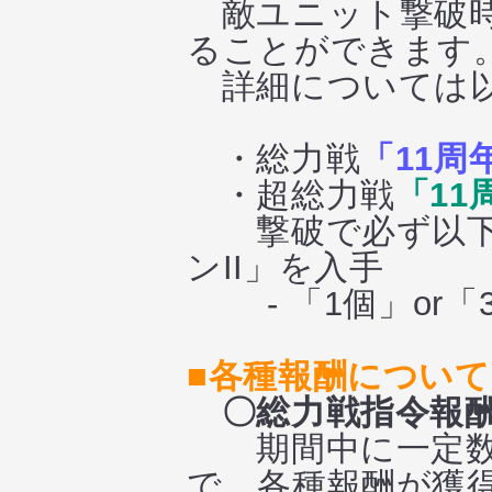
敵ユニット撃破時に
ることができます
詳細については以
・総力戦
「11周
・超総力戦
「11
撃破で必ず以下の
ンII」を入手
- 「1個」or「3
■各種報酬について
〇総力戦指令報
期間中に一定数の
で、各種報酬が獲