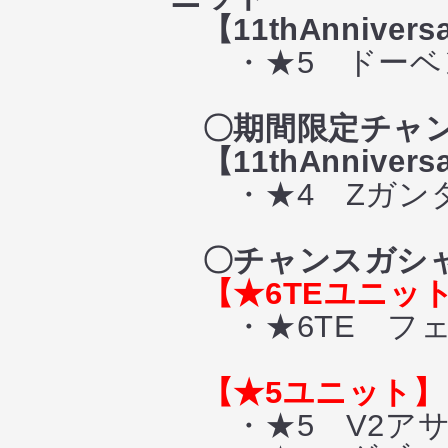
【11thAnniver
・★5 ドーベ
〇期間限定チャ
【11thAnniver
・★4 Zガン
〇チャンスガシ
【★6TEユニッ
・★6TE フェ
【★5ユニット】
・★5 V2アサ