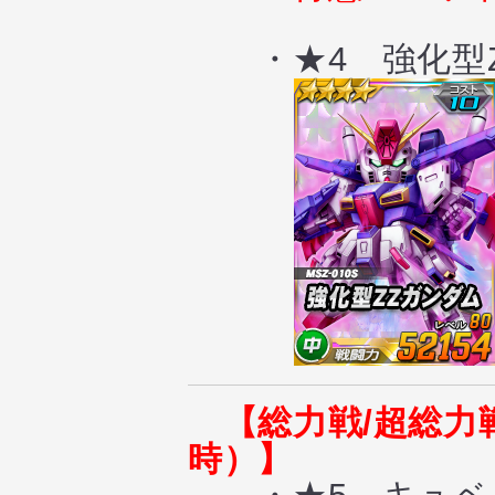
・★4 強化型Z
【総力戦/超総力
時）】