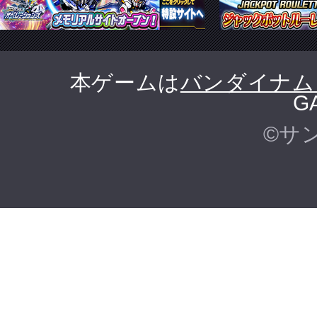
本ゲームは
バンダイナム
G
©サ