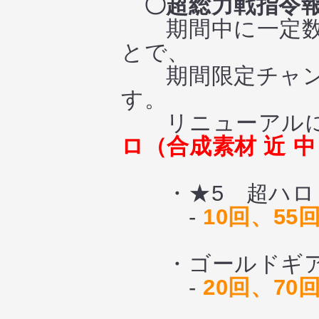
〇超総力戦指令
期間中に一定数の
とで、
期間限定チャンス
す。
リニューアルに
ロ（合成素材 近 中
・★5 超ハロ（合
-
10回、55
・ゴールドギア 
-
20回、70