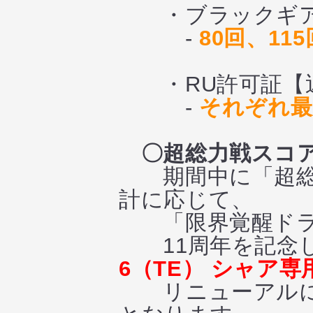
・ブラックギア 
-
80回、11
・RU許可証【近
-
それぞれ最
〇超総力戦スコ
期間中に「超総力
計に応じて、
「限界覚醒ドラ
11周年を記念
6（TE） シャア
リニューアルによ