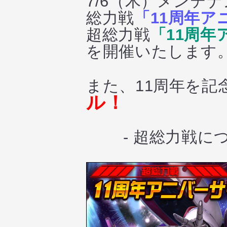
7/6（木）メンテ
総力戦
「11周年アニ
超総力戦
「11周年ア
を開催いたします
また、11周年を記
ル！
- 超総力戦に