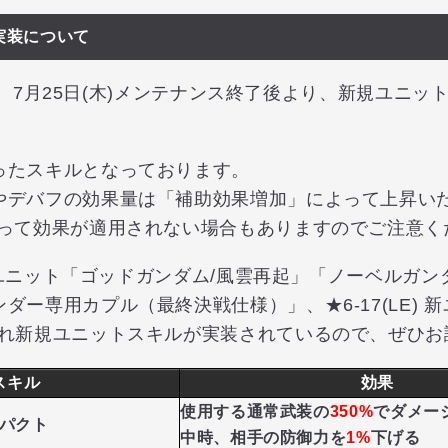
実装について
(木)、7月25日(木)メンテナンス終了後より、新規ユニ
ったスキルとなっております。
やデバフの効果量は「補助効果増加」によって上昇い
よって効果が適用されない場合もありますのでご注意く
E)新ユニット「ゴッドガンダム/風雲再起」「ノーベルガ
ダー専用カプル（最終決戦仕様）」、★6-17(LE) 
ぞれ新規ユニットスキルが実装されているので、ぜひお
スキル
効果
使用する通常武装の
350%
でダメー
パクト
中時、相手の防御力を
1%
下げる