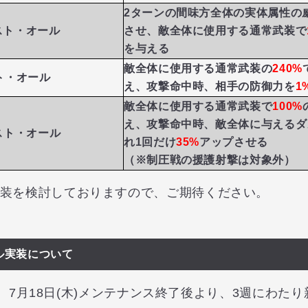
2ターンの間味方全体の実体属性の
スト・オール
させ、敵全体に使用する通常武装で
を与える
敵全体に使用する通常武装の
240%
ト・オール
え、攻撃命中時、相手の防御力を
1
敵全体に使用する通常武装で
100%
え、攻撃命中時、敵全体に与えるダ
スト・オール
れ1回だけ
35%
アップさせる
（※制圧戦の援護射撃は対象外）
実装を検討しておりますので、ご期待ください。
ル実装について
(木)、7月18日(木)メンテナンス終了後より、3週にわ