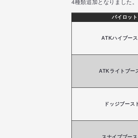
4種類追加となりました。
パイロット
ATKハイブー
ATKライトブー
ドッジブース
スナイプブース