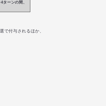
率を4ターンの間、
抽選で付与されるほか、