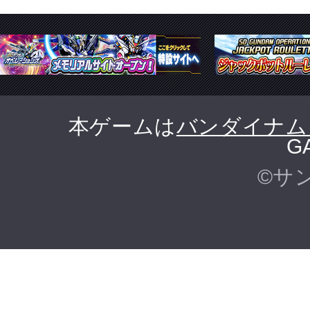
本ゲームは
バンダイナム
G
©サ