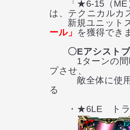
「★6-15（ME
は、テクニカルカ
新規ユニットス
ール」
を獲得でき
〇Eアシスト
1ターンの間味方
プさせ、
敵全体に使用する
る
・★6LE トラ