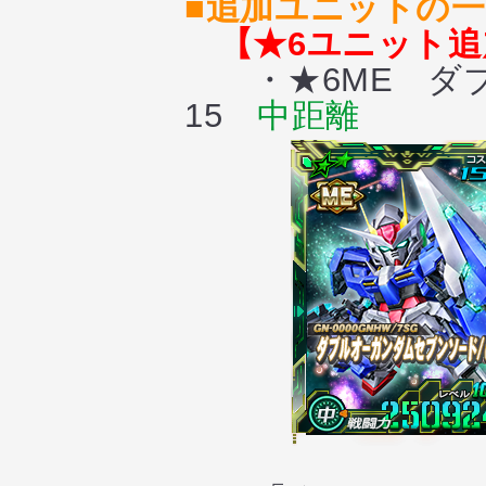
■追加ユニットの
【★6ユニット追
・★6ME ダブ
15
中距離