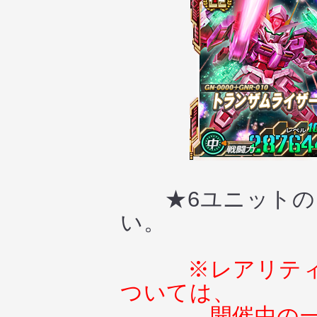
★6ユニットのス
い。
※レアリテ
ついては、
開催中の