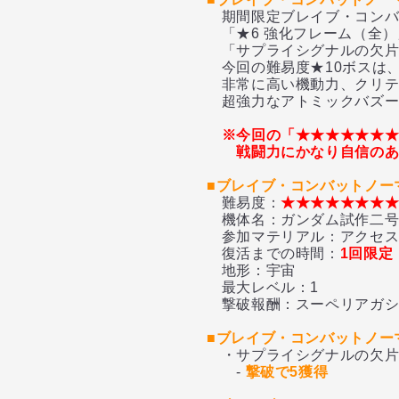
期間限定ブレイブ・コンバ
「★6 強化フレーム（全）」
「サプライシグナルの欠片[
今回の難易度★10ボスは
非常に高い機動力、クリテ
超強力なアトミックバズー
※今回の「★★★★★★
戦闘力にかなり自信の
■ブレイブ・コンバットノー
難易度：
★★★★★★★
機体名：ガンダム試作二号
参加マテリアル：アクセスパス
復活までの時間：
1回限定
地形：宇宙
最大レベル：1
撃破報酬：スーペリアガシャチ
■ブレイブ・コンバットノー
・サプライシグナルの欠片[
-
撃破で5獲得