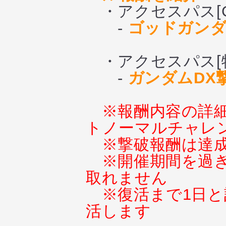
・アクセスパス[GO
-
ゴッドガンダ
・アクセスパス[
-
ガンダムDX
※報酬内容の詳
トノーマルチャレ
※撃破報酬は達
※開催期間を過
取れません
※復活まで1日と
活します