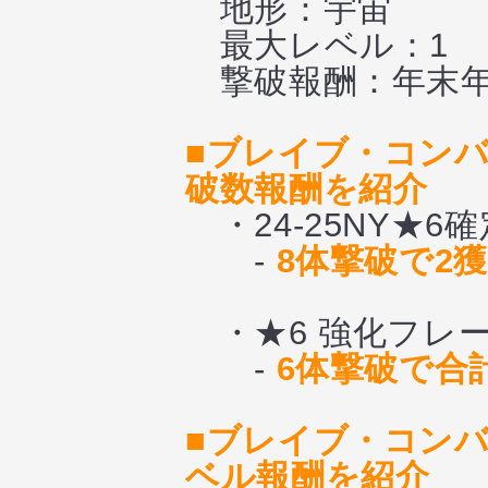
地形：宇宙
最大レベル：1
撃破報酬：年末年始
■ブレイブ・コンバ
破数報酬を紹介
・24-25NY★
-
8体撃破で2
・★6 強化フレ
-
6体撃破で合
■ブレイブ・コンバ
ベル報酬を紹介