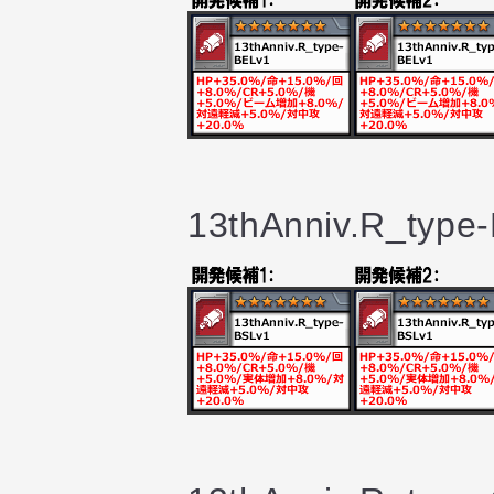
13thAnniv.R_type