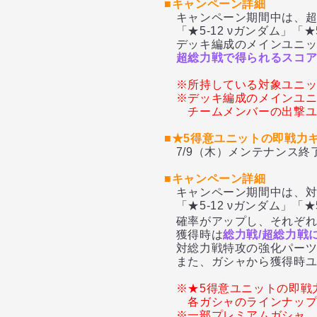
■キャンペーン詳細
キャンペーン期間中は、超
「★5-12 νガンダム」「★
デッキ編成のメインユニッ
超総力戦で得られるスコアが
※所持している対象ユニ
※デッキ編成のメインユ
チームメンバーの出撃
■★5得意ユニットの即戦力
7/9（木）メンテナンス終了
■キャンペーン詳細
キャンペーン期間中は、対
「★5-12 νガンダム」「★
確率がアップし、それぞ
獲得時は
総力戦/超総力戦
対総力戦特攻の強化パーツ
また、ガシャから獲得時ユニ
※★5得意ユニットの即戦
各ガシャのラインナッ
※一部プレミアムガシャ