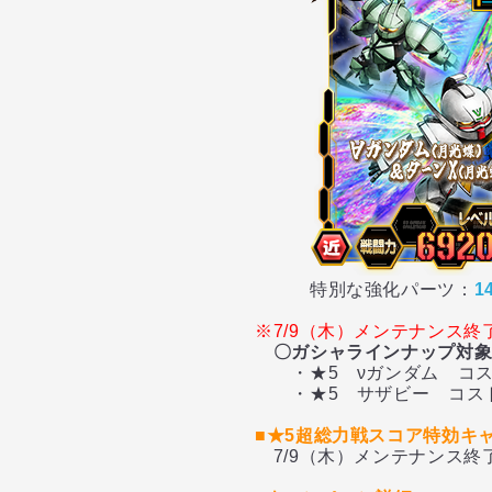
特別な強化パーツ：
1
※7/9（木）メンテナンス
〇ガシャラインナップ対
・★5 νガンダム コ
・★5 サザビー コス
■★5超総力戦スコア特効キ
7/9（木）メンテナンス終了