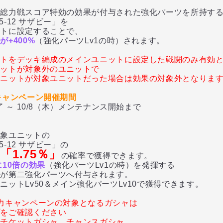
総力戦スコア特効の効果が付与された強化パーツを所持す
5-12 サザビー」を
トに設定することで、
+400%
（強化パーツLv1の時）されます。
ットをデッキ編成のメインユニットに設定した戦闘のみ有効
ニットが対象外のユニットで
ユニットが対象ユニットだった場合は効果の対象外となりま
キャンペーン開催期間
 ～ 10/8（木）メンテナンス開始まで
象ユニットの
5-12 サザビー」の
「1.75％」
れ
の確率で獲得できます。
に10倍の効果
（強化パーツLv1の時）を発揮する
が第二強化パーツへ付与されます。
ットLv50＆メイン強化パーツLv10で獲得できます。
力キャンペーンの対象となるガシャは
プをご確認ください
、チケットガシャ、チャンスガシャ、