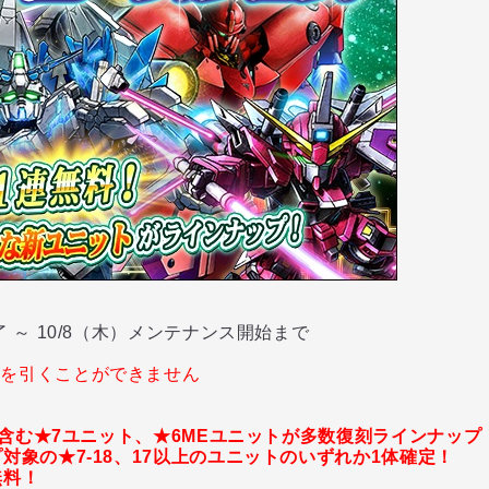
 ～ 10/8（木）メンテナンス開始まで
ャを引くことができません
体を含む★7ユニット、★6MEユニットが多数復刻ラインナップ
対象の★7-18、17以上のユニットのいずれか1体確定！
無料！