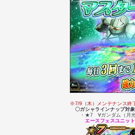
※7/9（木）メンテナンス
〇ガシャラインナップ対
・★7 ∀ガンダム（月光
エースフェスユニッ