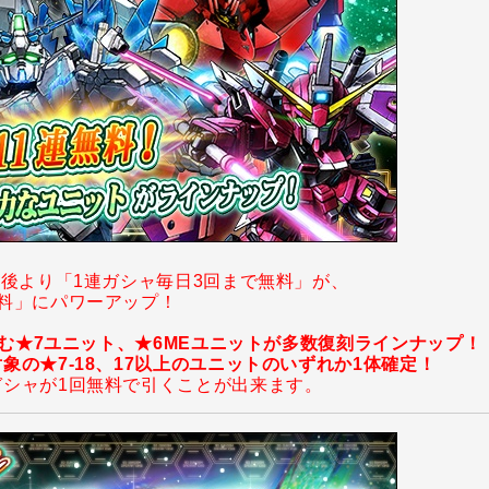
了後より「1連ガシャ毎日3回まで無料」が、
無料」にパワーアップ！
を含む★7ユニット、★6MEユニットが多数復刻ラインナップ！
象の★7-18、17以上のユニットのいずれか1体確定！
ガシャが1回無料で引くことが出来ます。