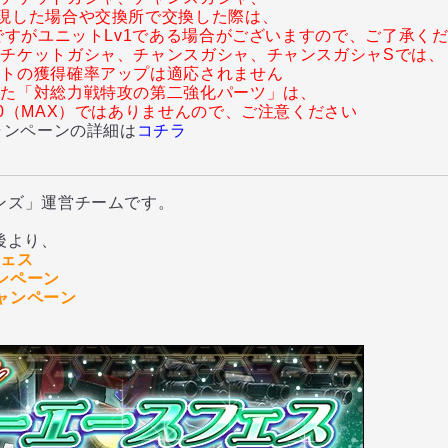
現した場合や交換所で交換した際は、
0ですがユニットLv1である場合がございますので、ご了承く
チケットガシャ、チャンスガシャ、チャンスガシャSでは、
ットの獲得確率アップは適応されません
れた「対総力戦特攻の第二強化パーツ」は、
10（MAX）ではありませんので、ご注意ください
ンペーンの詳細は
コチラ
ンズ」運営チームです。
後より、
フェス
ンペーン
ャンペーン