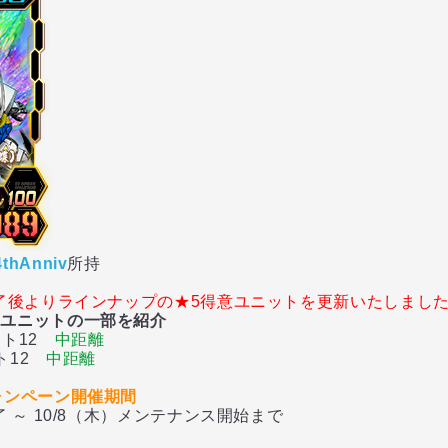
4thAnniv
所持
終了後よりラインナップの★5得意ユニットを更新いたしまし
象ユニットの一部を紹介
スト12
中距離
ト12
中距離
ャンペーン開催期間
 ～ 10/8（木）メンテナンス開始まで