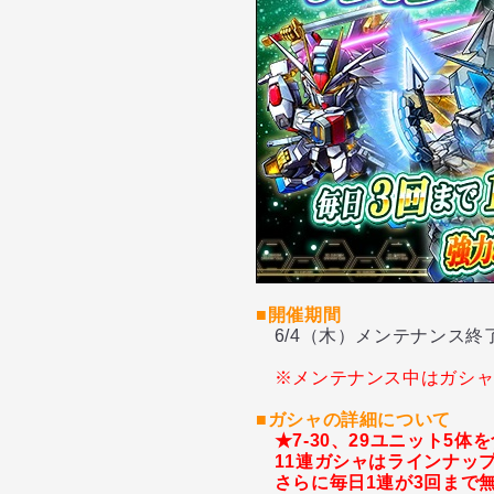
■開催期間
6/4（木）メンテナンス終了
※メンテナンス中はガシ
■ガシャの詳細について
★7-30、29ユニット5
11連ガシャはラインナップ
さらに毎日1連が3回まで