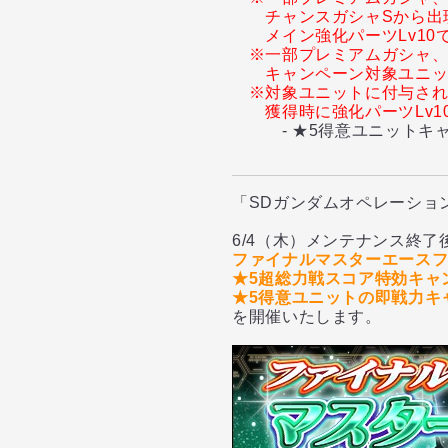
チャンスガシャSから出
メイン強化パーツLv1
※一部プレミアムガシャ、
キャンペーン対象ユニ
※対象ユニットに付与さ
獲得時に強化パーツLv
- ★5得意ユニットキャ
「SDガンダムオペレーショ
6/4（木）メンテナンス終了
ファイナルマスターエース
★5超総力戦スコア特効キャ
★5得意ユニットの即戦力キ
を開催いたします。