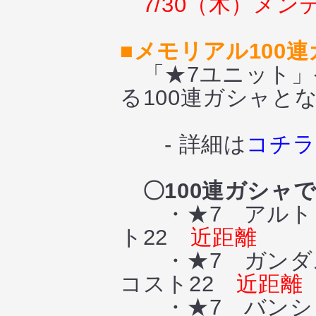
7/30（木）メ
■メモリアル100
「★7ユニット」や
る100連ガシャと
- 詳細は
コチラ
〇100連ガシャ
・★7 アルトロ
ト22
近距離
・★7 ガンダ
コスト22
近距離
・★7 バンシィ