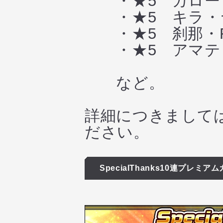
・★5 ガロード
・★5 キラ・ヤ
・★5 刹那・F
・★5 アマテ・
など。
詳細につきまして
ださい。
SpecialThanks10連プレミア