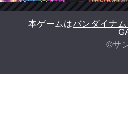
本ゲームは
バンダイナム
G
©サ