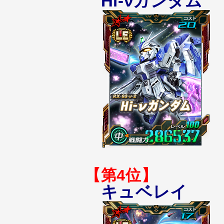
Hi-νガンダム
【第4位】
キュベレイ