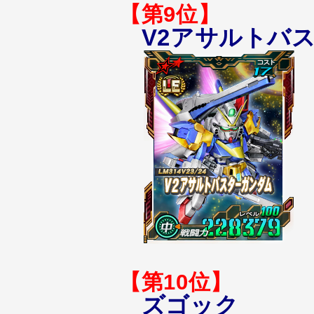
【第9位】
V2アサルトバ
【第10位】
ズゴック