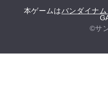
本ゲームは
バンダイナム
G
©サ