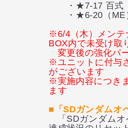
・★7-17 百
・★6-20（M
※6/4（木）メン
BOX内で未受け取
変更後の強化パ
※ユニットに付与
がございます
※実施内容につき
ます
■「SDガンダムオ
「SDガンダムオ