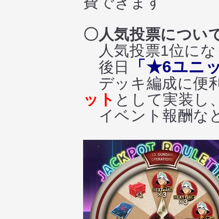
費できます
〇人気投票につい
人気投票1位にな
「★6ユニ
後日
デッキ編成に便利
ット
として実装し
イベント報酬など