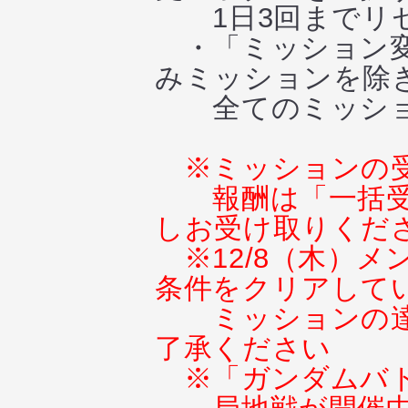
1日3回までリセ
・「ミッション変
みミッションを除
全てのミッショ
※ミッションの
報酬は「一括
しお受け取りくだ
※12/8（木）
条件をクリアして
ミッションの
了承ください
※「ガンダムバ