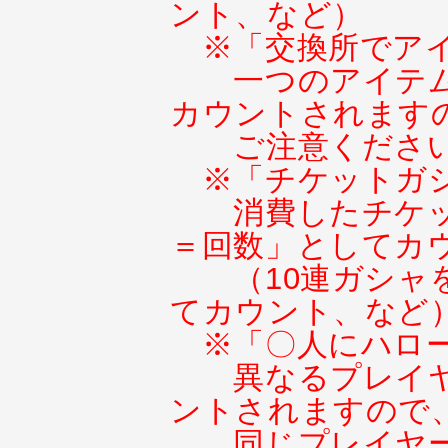
ント、など）
※「交換所でア
一つのアイテ
カウントされます
ご注意くださ
※「チケットガ
消費したチケ
＝回数」としてカ
（10連ガシャ
てカウント、など
※「〇人にハロ
異なるプレイ
ントされますので
同じプレイヤ