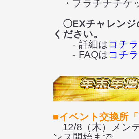
・プラチナチケット
〇EXチャレンジ
ください。
- 詳細は
コチラ
- FAQは
コチ
■イベント交換所
12/8（木）メンテ
ンス開始まで