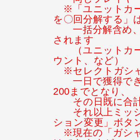
※「ユニットカ
を〇回分解する」
一括分解含め
されます
（ユニットカ
ウント、など）
※セレクトガシ
一日で獲得で
200までとなり、
その日既に合計
それ以上ミッ
ション変更」ボタ
※現在の「ガシ