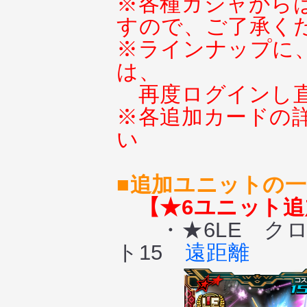
※各種ガシャから
すので、ご了承く
※ラインナップに
は、
再度ログインし
※各追加カードの
い
■追加ユニットの
【★6ユニット追
・★6LE クロ
ト15
遠距離