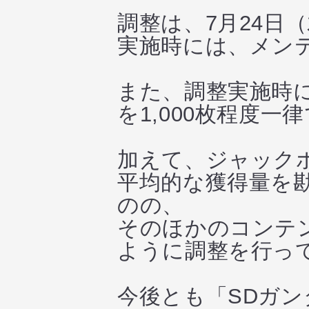
調整は、7月24日
実施時には、メン
また、調整実施時
を1,000枚程度
加えて、ジャック
平均的な獲得量を
のの、
そのほかのコンテ
ように調整を行っ
今後とも「SDガ