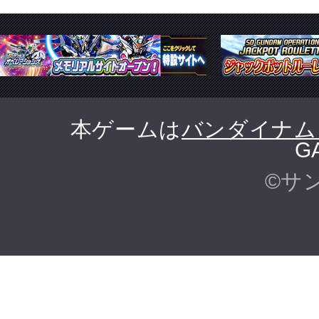
本ゲームは
バンダイナム
G
©サ