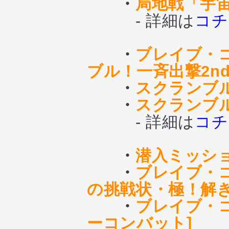
・
局地戦「宇
- 詳細は
コチ
・
ブレイブ・
ブル！一斉出撃2nd
・
スクランブル
・
スクランブ
- 詳細は
コチ
・
潜入ミッシ
・
ブレイブ・
の挑戦状・極！解き
・
ブレイブ・
ーコンバット]