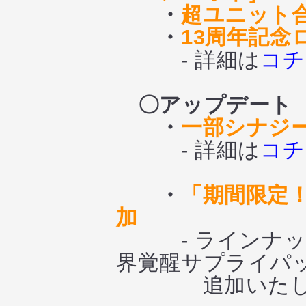
・
超ユニット
・
13周年記念
- 詳細は
コチ
〇アップデート
・
一部シナジ
- 詳細は
コチ
・
「期間限定
加
- ラインナップに
界覚醒サプライパ
追加いたし