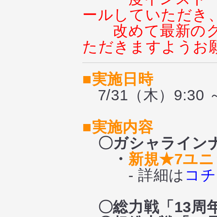
ールしていただき
改めて最新の
ただきますようお
■実施日時
7/31（木）9:30 ～
■実施内容
〇ガシャライン
・
新規★7ユ
- 詳細は
コチ
〇総力戦
「13周