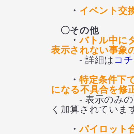
・
イベント交換
〇その他
・
バトル中に
表示されない事象
- 詳細は
コチ
・
特定条件下
になる不具合を修
- 表示のみの不
く加算されていま
・
パイロット