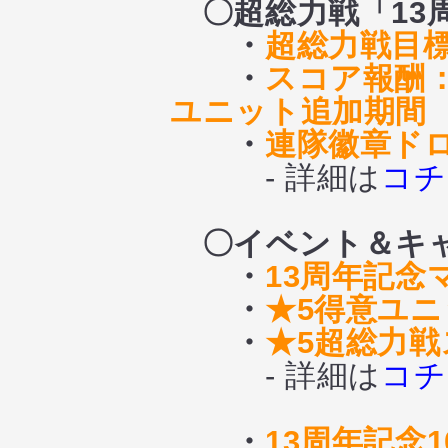
〇超総力戦
「13
・
超総力戦目
・
スコア報酬
ユニット追加期間
・
連隊徽章ド
- 詳細は
コチ
〇イベント＆キ
・
13周年記念
・
★5得意ユ
・
★5超総力
- 詳細は
コチ
・
13周年記念