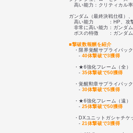
高い能力：クリティカル率
ガンダム（最終決戦仕様）
高い能力 ：HP、攻撃力
非常に高い能力：ガンダム
ボスの特徴 ：ガンダム（
■撃破数報酬を紹介
・限界覚醒サプライパッ
-
40体撃破で3獲得
・★6強化フレーム（全）
-
35体撃破で50獲得
・覚醒勲章サプライパッ
-
30体撃破で5獲得
・★6強化フレーム（遠）
-
25体撃破で50獲得
・DXユニットガシャチケ
-
21体撃破で3獲得