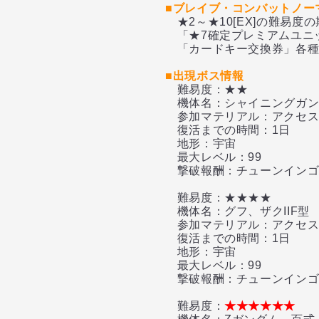
■ブレイブ・コンバットノー
★2～★10[EX]の難易
「★7確定プレミアムユニ
「カードキー交換券」各種
■出現ボス情報
難易度：★★
機体名：シャイニングガン
参加マテリアル：アクセス
復活までの時間：1日
地形：宇宙
最大レベル：99
撃破報酬：チューンインゴッ
難易度：★★★★
機体名：グフ、ザクIIF型
参加マテリアル：アクセス
復活までの時間：1日
地形：宇宙
最大レベル：99
撃破報酬：チューンインゴッ
難易度：
★★★★★★