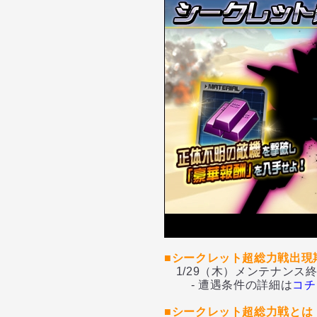
■シークレット超総力戦出現
1/29（木）メンテナンス終
- 遭遇条件の詳細は
コチ
■シークレット超総力戦とは