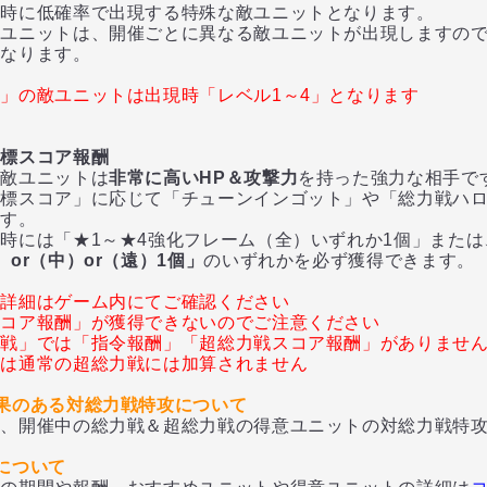
時に低確率で出現する特殊な敵ユニットとなります。
ユニットは、開催ごとに異なる敵ユニットが出現しますの
なります。
」の敵ユニットは出現時「レベル1～4」となります
目標スコア報酬
敵ユニットは
非常に高いHP＆攻撃力
を持った強力な相手で
スコア」に応じて「チューンインゴット」や「総力戦ハロ
ます。
には「★1～★4強化フレーム（全）いずれか1個」または
or（中）or（遠）1個」
のいずれかを必ず獲得できます。
の詳細はゲーム内にてご確認ください
スコア報酬」が獲得できないのでご注意ください
力戦」では「指令報酬」「超総力戦スコア報酬」がありませ
アは通常の超総力戦には加算されません
果のある対総力戦特攻について
、開催中の総力戦＆超総力戦の得意ユニットの対総力戦特攻
について