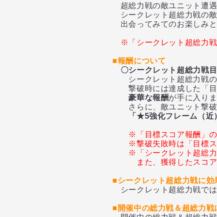
超総力戦の敵ユニット遭遇
シークレット超総力戦の敵
出会ってみてのお楽しみと
※「シークレット超総力戦
■報酬について
〇シークレット超総力戦
シークレット超総力戦の
撃破時には達成した「目標
豪華な報酬
が手に入り
さらに、敵ユニット撃破時
「★5強化フレーム（近）
※「目標スコア報酬」
※撃破失敗時は「目標
※「シークレット超総
また、獲得したスコ
■シークレット超総力戦に効
シークレット超総力戦では
■開催中の総力戦＆超総力戦