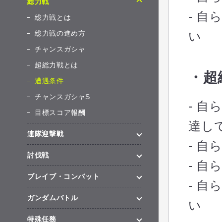
総力戦
- 
総力戦とは
総力戦の進め方
い
チャンスガシャ
超総力戦とは
・超
遭遇条件
チャンスガシャS
- 
目標スコア報酬
達し
連隊迎撃戦
- 
討伐戦
- 
ブレイブ・コンバット
- 
ガンダムバトル
い
特殊任務