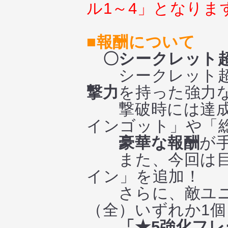
ル1～4」となりま
■報酬について
〇シークレット
シークレット超
撃力
を持った強力
撃破時には達成し
インゴット」や「
豪華な報酬
が
また、今回は目
イン」を追加！
さらに、敵ユニッ
（全）いずれか1
「★5強化フレ