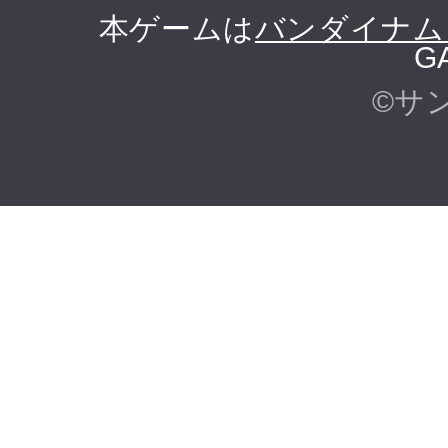
本ゲームは
バンダイナム
G
©サ