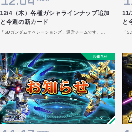
12.04
1
12/4（木）各種ガシャラインナップ追加
1
と今週の新カード
と
「SDガンダムオペレーションズ」運営チームです。...
「S
お知らせ