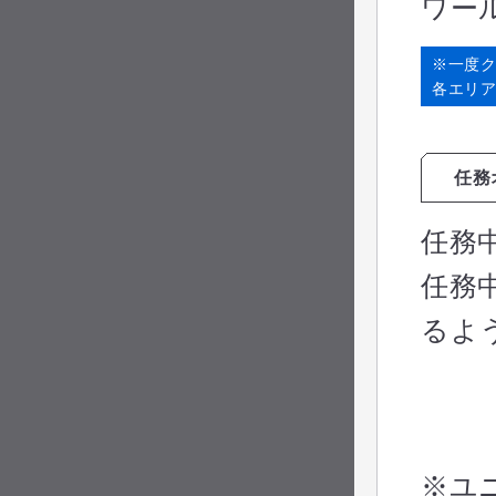
ワー
※一度
各エリア
任務
任務
任務
るよ
※ユ