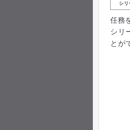
シリ
任務
シリ
とが