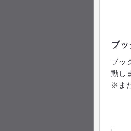
ブッ
ブッ
動し
※ま