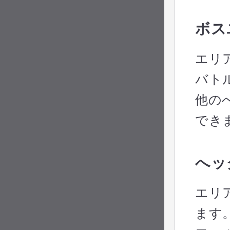
ボス
エリ
バト
他の
でき
へッ
エリ
ます