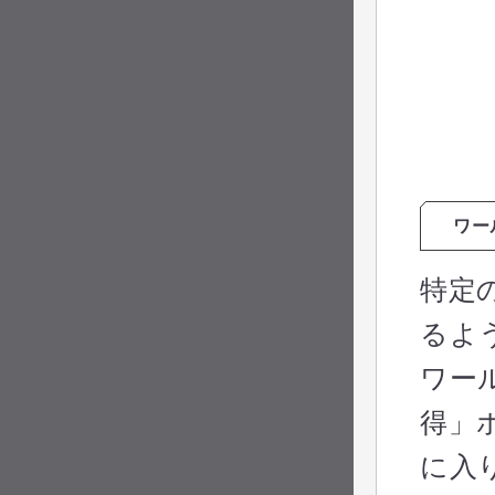
ワー
特定
るよ
ワー
得」
に入