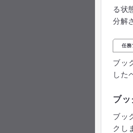
る状
分解
任務
ブッ
した
ブッ
ブッ
クし