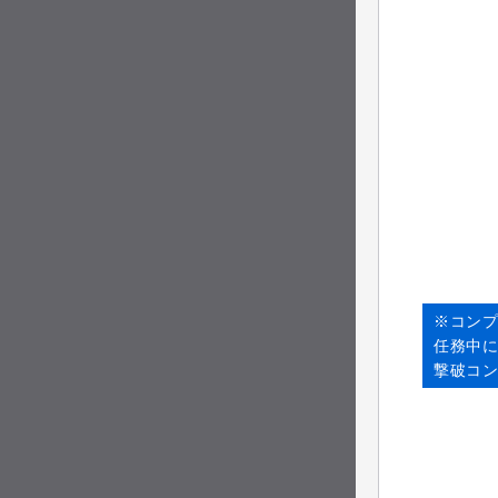
※コン
任務中
撃破コ