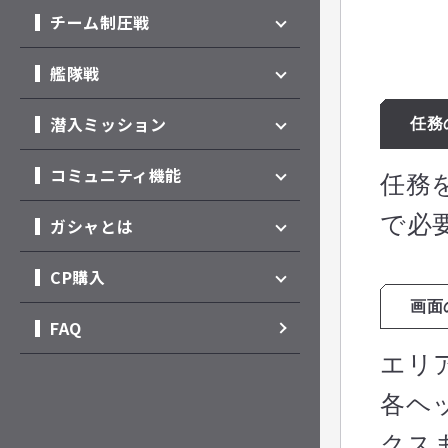
チーム制圧戦
艦隊戦
潜入ミッション
任務
コミュニティ機能
任務
で必
ガシャとは
CP購入
画面
FAQ
エリ
各ヘ
クス