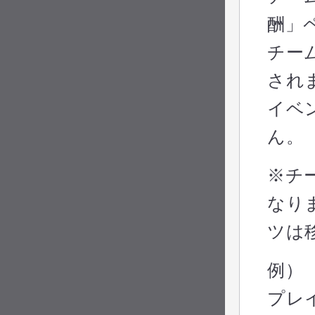
酬」
チー
され
イベ
ん。
※チ
なり
ツは
例）
プレ